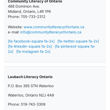
Community Literacy of Ontario
488 Dominion Ave.
Midland, Ontario, L4R 1P6
Phone: 705-733-2312
Website:
www.communityliteracyofontario.ca
e-mail:
info@communityliteracyofontario.ca
[fa-facebook-square fa-2x]
[fa-twitter-square fa-2x]
[fa-linkedin-square fa-2x]
[fa-pinterest-square fa-
2x]
[fa-instagram fa-2x]
Laubach Literacy Ontario
P.O. Box 395 STN Waterloo
Waterloo, Ontario N2J 4A9
Phone: 519-743-3309