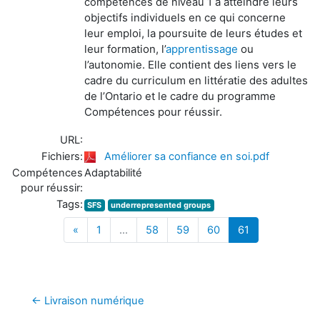
à atteindre leurs
compétences de niveau 1
objectifs individuels en ce qui concerne
leur emploi, la poursuite de leurs études et
leur
formation, l’
apprentissage
ou
l’autonomie. Elle contient des liens vers le
cadre du curriculum en littératie des
adultes
de l’Ontario et le cadre du programme
Compétences pour réussir.
URL:
Fichiers:
Améliorer sa confiance en soi.pdf
Compétences
Adaptabilité
pour réussir:
Tags:
SFS
underrepresented groups
Previous
(current)
«
1
…
58
59
60
61
← Livraison numérique