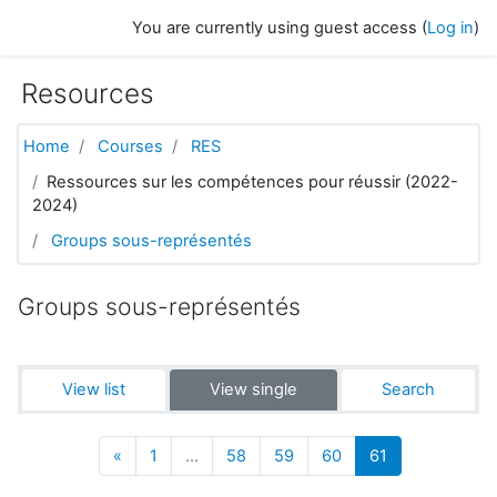
Skip to main content
You are currently using guest access (
Log in
)
Resources
Home
Courses
RES
Ressources sur les compétences pour réussir (2022-
2024)
Groups sous-représentés
Groups sous-représentés
View list
View single
Search
Previous
(current)
«
1
…
58
59
60
61